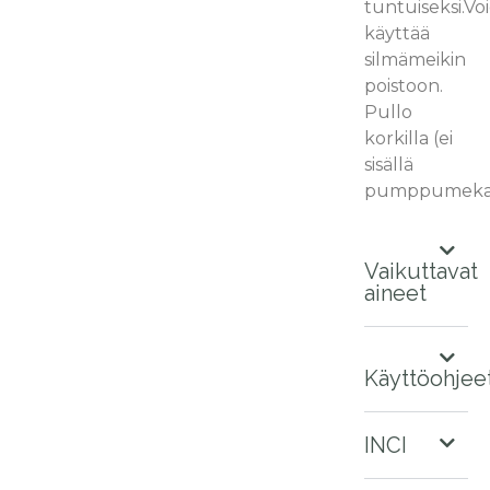
tuntuiseksi.Vo
käyttää
silmämeikin
poistoon.
Pullo
korkilla (ei
sisällä
pumppumekan
Vaikuttavat
aineet
Käyttöohjee
INCI