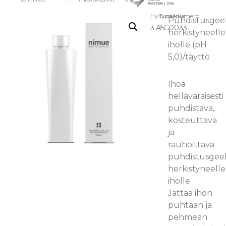
Hyllypaikka:
Tuotenumero
Puhdistusgeel
3.A5
FG0033
herkistyneelle
iholle (pH
5,0)/täyttö
Ihoa
hellävaraisesti
puhdistava,
kosteuttava
ja
rauhoittava
puhdistusgeel
herkistyneelle
iholle.
Jättää ihon
puhtaan ja
pehmeän