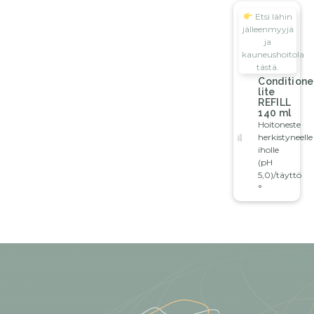
Etsi lähin
jälleenmyyjä
ja
kauneushoitola
tästä.
Conditione
lite
REFILL
140 ml
Hoitoneste
herkistyneelle
iholle
(pH
5,0)/täyttö
°