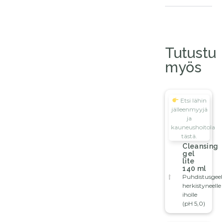
Tutustu
myös
Etsi lähin
jälleenmyyjä
ja
kauneushoitola
tästä.
Cleansing
gel
lite
140 ml
Puhdistusgeel
herkistyneelle
iholle
(pH 5,0)