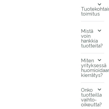
Tuotekohtai
toimitus
Mistä
voin
hankkia
tuotteita?
Miten
yrityksessä
huomioidaa
kierrätys?
Onko
tuotteilla
vaihto-
oikeutta?