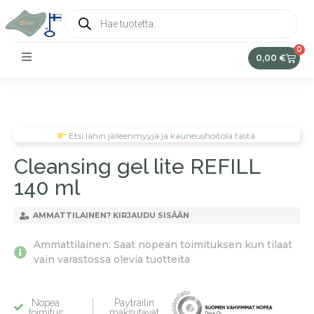
0
0,00
€
Etsi lähin jälleenmyyjä ja kauneushoitola tästä.
Cleansing gel lite REFILL
140 ml
AMMATTILAINEN? KIRJAUDU SISÄÄN
Ammattilainen: Saat nopean toimituksen kun tilaat
vain varastossa olevia tuotteita
Nopea
Paytrailin
toimitus
maksutavat