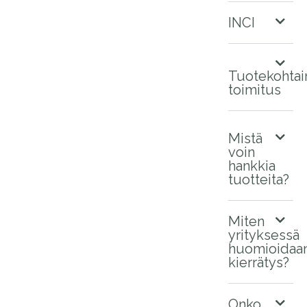
INCI
Tuotekohtai
toimitus
Mistä
voin
hankkia
tuotteita?
Miten
yrityksessä
huomioidaa
kierrätys?
Onko