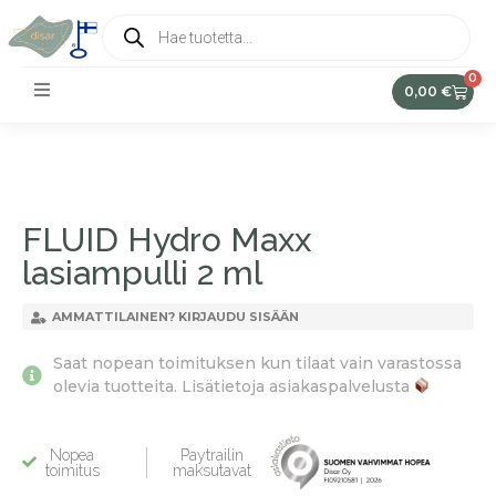
0
0,00
€
FLUID Hydro Maxx
lasiampulli 2 ml
AMMATTILAINEN? KIRJAUDU SISÄÄN
Saat nopean toimituksen kun tilaat vain varastossa
olevia tuotteita. Lisätietoja asiakaspalvelusta
Nopea
Paytrailin
toimitus
maksutavat