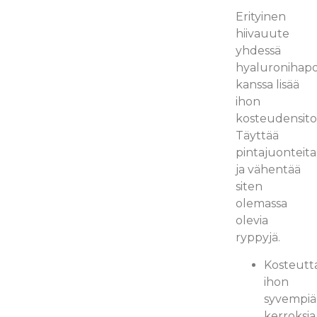
Erityinen
hiivauute
yhdessä
hyaluronihap
kanssa lisää
ihon
kosteudensito
Täyttää
pintajuonteita
ja vähentää
siten
olemassa
olevia
ryppyjä.
Kosteutt
ihon
syvempiä
kerroksia