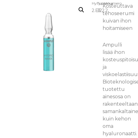
Hyllypaikka:
Tuotenumero
Kosteuttava
2.E3
322.2
tehoseerumi
kuivan ihon
hoitamiseen
Ampulli
lisää ihon
kosteuspitois
ja
viskoelastiisuu
Bioteknologise
tuotettu
ainesosa on
rakenteeltaan
samankaltain
kuin kehon
oma
hyaluronaatti.