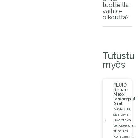
tuotteilla
vaihto-
oikeutta?
Tutustu
myös
FLUID
Repair
Maxx
lasiampulli
2 ml
Kaviaaria
sisältävä,
uudistava
tehoseerumi
stimuloi
kollageenin