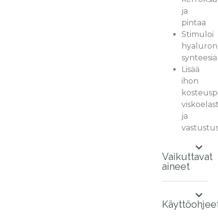
ja
pintaa
Stimuloi
hyaluron
synteesiä
Lisää
ihon
kosteuspi
viskoelas
ja
vastustu
Vaikuttavat
aineet
Käyttöohjee