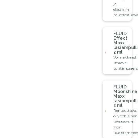
ja
elastiinin
muodostumis
FLUID
Effect
Maxx
lasiampulli
2 ml
Voimakkaasti
liftaava
tuhkimoseer
FLUID
Moonshine
Maxx
lasiampulli
2 ml
Rentouttava,
öljypohjainen
tehoseerumi
ihon
uudistamisee