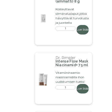
(ammatti) 8 g
Kosteuttavat
silmänaluslaput,jotka
häivyttävät turvotusta
ja juonteita
Lue lisää
Dr. Rimpler
Intense Flow Mask
Niacinamid+ 75 ml
Vitamiininaamio
niasiiniamidilla ihon
uudistumisen tueksi
Lue lisää