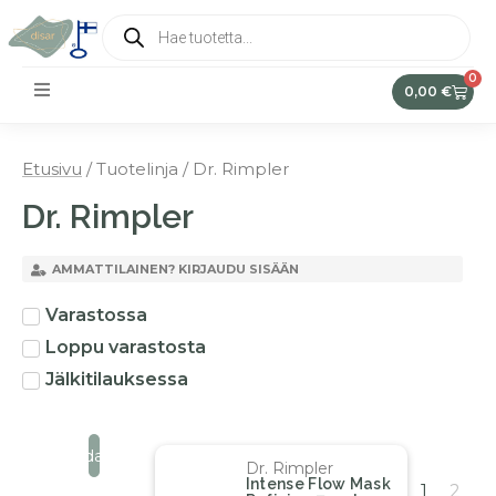
0
0,00
€
Etusivu
/ Tuotelinja / Dr. Rimpler
Dr. Rimpler
AMMATTILAINEN? KIRJAUDU SISÄÄN
Varastossa
Loppu varastosta
Jälkitilauksessa
Suodata
Dr. Rimpler
Intense Flow Mask
1
2