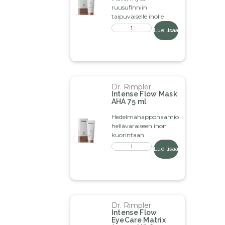
ruusufinniin
taipuvaiselle iholle
Lue lisää
Dr. Rimpler
Intense Flow Mask
AHA 75 ml
Hedelmähapponaamio
hellävaraiseen ihon
kuorintaan
Lue lisää
Dr. Rimpler
Intense Flow
EyeCare Matrix