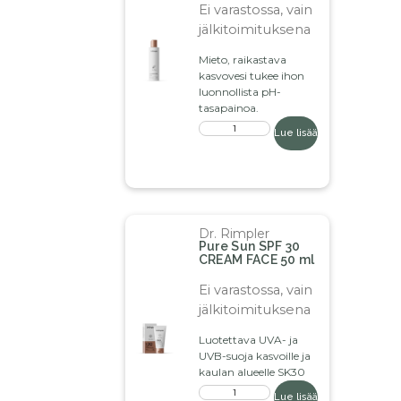
Ei varastossa, vain
jälkitoimituksena
Mieto, raikastava
kasvovesi tukee ihon
luonnollista pH-
tasapainoa.
Lue lisää
Dr. Rimpler
Pure Sun SPF 30
CREAM FACE 50 ml
Ei varastossa, vain
jälkitoimituksena
Luotettava UVA- ja
UVB-suoja kasvoille ja
kaulan alueelle SK30
Lue lisää