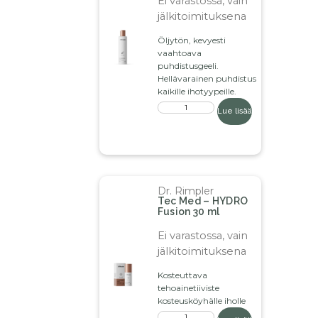
Ei varastossa, vain
jälkitoimituksena
Öljytön, kevyesti
vaahtoava
puhdistusgeeli.
Hellävarainen puhdistus
kaikille ihotyypeille.
Lue lisää
Dr. Rimpler
Tec Med – HYDRO
Fusion 30 ml
Ei varastossa, vain
jälkitoimituksena
Kosteuttava
tehoainetiiviste
kosteusköyhälle iholle