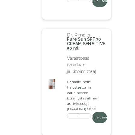
Lue lisää
Dr. Rimpler
Pure Sun SPF 30
CREAM SENSITIVE
50 ml
Varastossa
(voidaan
jälkitoimittaa)
Herkälle iholle
hajusteeton ja
väriaineeton,
koralliystävällinen
aurinkosuoja
(UVA/UVB) SK30
Lue lisää