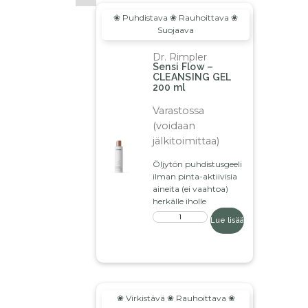
❀ Puhdistava ❀ Rauhoittava ❀
Suojaava
Dr. Rimpler
Sensi Flow –
CLEANSING GEL
200 ml
Varastossa
(voidaan
jälkitoimittaa)
Öljytön puhdistusgeeli
ilman pinta-aktiivisia
aineita (ei vaahtoa)
herkälle iholle
Lue lisää
❀ Virkistävä ❀ Rauhoittava ❀