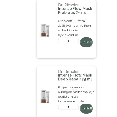
Dr. Rimpler
Intense Flow Mask
Probiotic 75 ml
Probioottiuutetta
sisältävä naamio ihon
mikrobiomin
hyvinvointiin
Lue lisää
Dr. Rimpler
Intense Flow Mask
Deep Repair 75 ml
Korjaava naamio
auringon rasittamalle ja
uudistumista
kaipaavalle iholle
Lue lisää