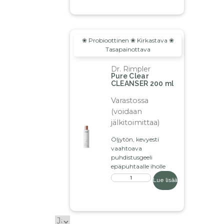
❀
Probioottinen
❀ K
irkastava
❀
Tasapainottava
Dr. Rimpler
Pure Clear
CLEANSER 200 ml
Varastossa
(voidaan
jälkitoimittaa)
Öljytön, kevyesti
vaahtoava
puhdistusgeeli
epäpuhtaalle iholle
Lue lisää