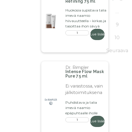
Refining 75 ml
Huokosia supistava talia
…
imevä naamio
hiivauutteella – kirkas ja
9
tasoittaa ihon sävyä
Lue lisää
10
Seuraava
Dr. Rimpler
Intense Flow Mask
Pure 75 ml
Ei varastossa, vain
jälkitoimituksena
Puhdistava ja talia
imevä naamio
epäpuhtaalle iholle
Lue lisää