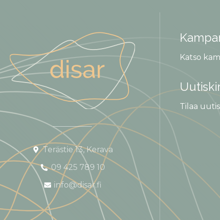
Kampan
Katso kam
Uutiski
Tilaa uutis
Terästie 13, Kerava
09 425 789 10
info@disar.fi