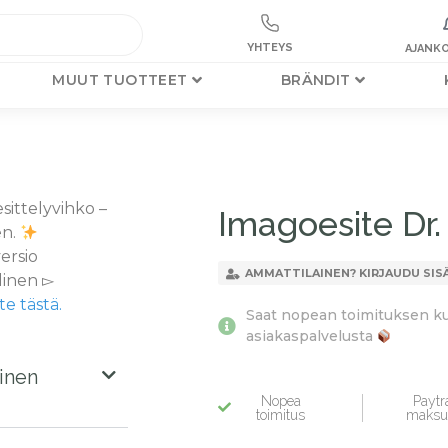
YHTEYS
AJANKO
MUUT TUOTTEET
BRÄNDIT
sittelyvihko –
Imagoesite Dr. 
en.
ersio
AMMATTILAINEN? KIRJAUDU SIS
linen ▻
te tästä.
Saat nopean toimituksen kun 
asiakaspalvelusta
inen
Nopea
Paytra
toimitus
maksu