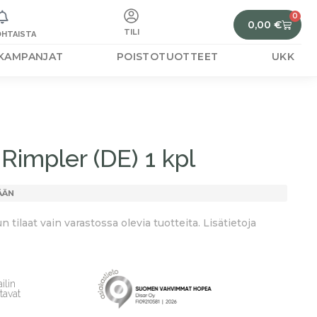
0
0,00
€
TILI
HTAISTA
KAMPANJAT
POISTOTUOTTEET
UKK
Rimpler (DE) 1 kpl
ÄÄN
tilaat vain varastossa olevia tuotteita. Lisätietoja
ilin
tavat