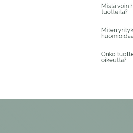
Mistä voin 
tuotteita?
Miten yrity
huomioidaan
Onko tuotte
oikeutta?