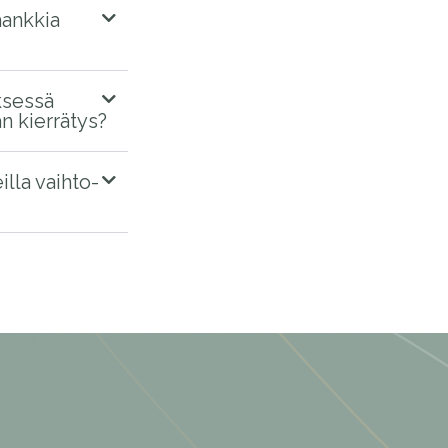
hankkia
ksessä
 kierrätys?
illa vaihto-