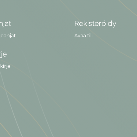
jat
Rekisteröidy
panjat
Avaa tili
rje
kirje