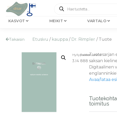
KASVOT
MEIKIT
VARTALO
Takaisin
Etusivu
/
kauppa
/
Dr. Rimpler
/ Tuote
Tuotesarjan e
Hyllypaikka:
Tuotenumero
saksan kielin
3.I4
888
Digitaalinen v
englanninkie
Avaa/lataa esi
Tuotekohta
toimitus