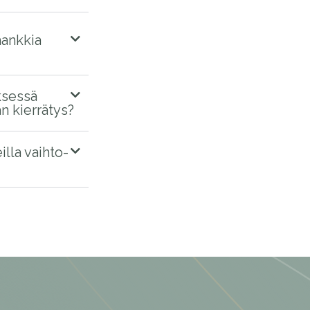
hankkia
ksessä
 kierrätys?
illa vaihto-