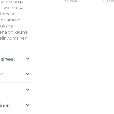
toimitus
maksu
, pehmeän ja
ntuisen sekä
ntämään
suojaamaan
tuksilta.
na on kaunis,
 elinvoimainen
 aineet
et
inen