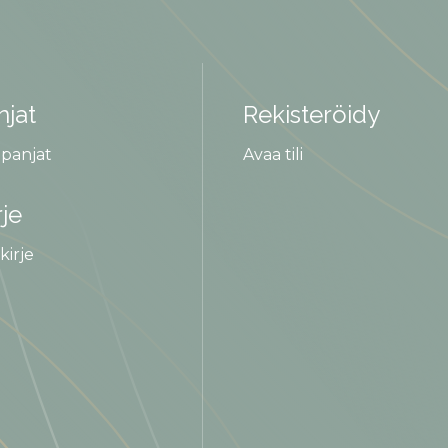
jat
Rekisteröidy
panjat
Avaa tili
rje
kirje