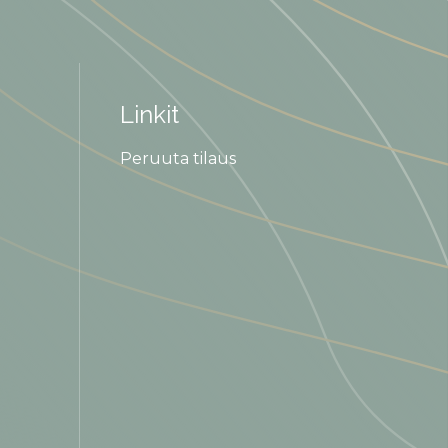
Linkit
Peruuta tilaus