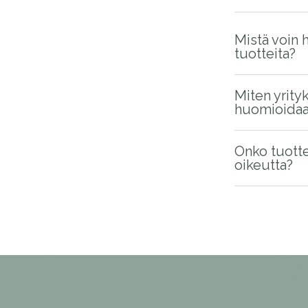
Mistä voin 
tuotteita?
Miten yrity
huomioidaan
Onko tuotte
oikeutta?