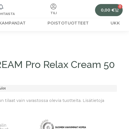
0
0,00
€
TILI
HTAISTA
KAMPANJAT
POISTOTUOTTEET
UKK
AM Pro Relax Cream 50
ÄÄN
tilaat vain varastossa olevia tuotteita. Lisätietoja
ilin