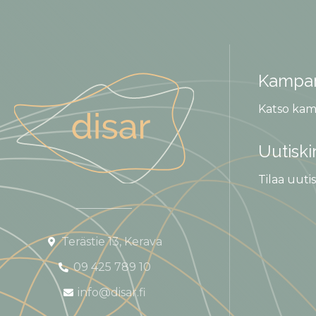
Kampan
Katso kam
Uutiski
Tilaa uutis
Terästie 13, Kerava
09 425 789 10
info@disar.fi