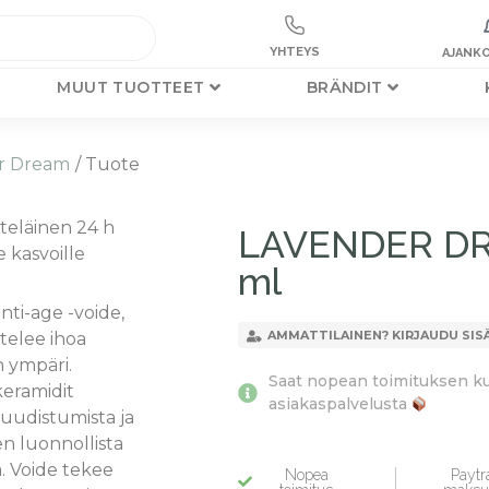
YHTEYS
AJANKO
MUUT TUOTTEET
BRÄNDIT
r Dream
/ Tuote
teläinen 24 h
LAVENDER DRE
e kasvoille
ml
nti-age -voide,
AMMATTILAINEN? KIRJAUDU SIS
elee ihoa
 ympäri.
Saat nopean toimituksen kun 
keramidit
asiakaspalvelusta
uudistumista ja
en luonnollista
. Voide tekee
Nopea
Paytra