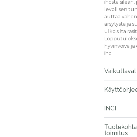
ihosta sileän
levollisen tu
auttaa vähe
ärsytystä ja 
ulkoisilta rasi
Lopputulokse
hyvinvoiva ja
iho.
Vaikuttavat
Käyttöohje
INCI
Tuotekohta
toimitus