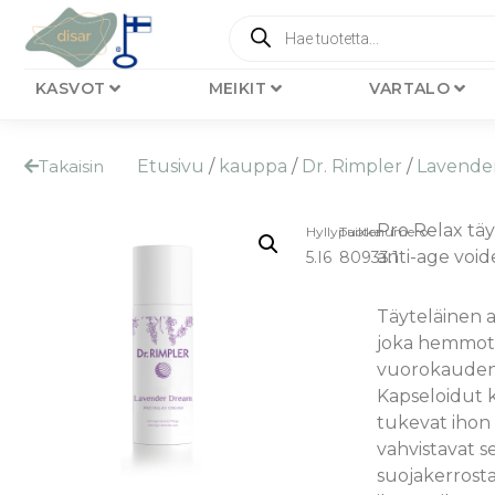
KASVOT
MEIKIT
VARTALO
Takaisin
Etusivu
/
kauppa
/
Dr. Rimpler
/
Lavende
Pro Relax täy
Hyllypaikka:
Tuotenumero
anti-age void
5.I6
80933.1
Täyteläinen a
joka hemmott
vuorokauden
Kapseloidut 
tukevat ihon 
vahvistavat s
suojakerrosta