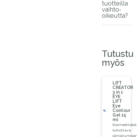
tuotteilla
vaihto-
oikeutta?
Tutustu
myös
LIFT
CREATOR
3 in 1
EYE
LIFT
Eye
Contour
Gel 15
ml
Kosmeettisest
kohottava
silmänympäry