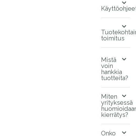
Käyttöohjee
Tuotekohtai
toimitus
Mistä
voin
hankkia
tuotteita?
Miten
yrityksessä
huomioidaa
kierrätys?
Onko