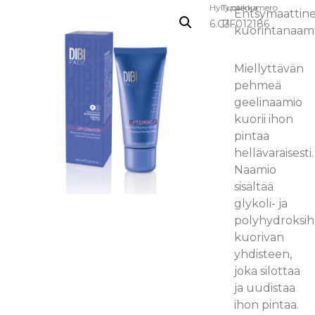
Hyllypaikka:
Tuotenumero
Entsymaattin
6.C3
PF012186
kuorintanaam
Miellyttävän
pehmeä
geelinaamio
kuorii ihon
pintaa
hellävaraisesti.
Naamio
sisältää
glykoli- ja
polyhydroksi
kuorivan
yhdisteen,
joka silottaa
ja uudistaa
ihon pintaa.