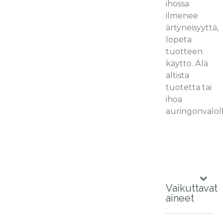
ihossa
ilmenee
ärtyneisyyttä,
lopeta
tuotteen
käyttö. Älä
altista
tuotetta tai
ihoa
auringonvaloll
Vaikuttavat
aineet