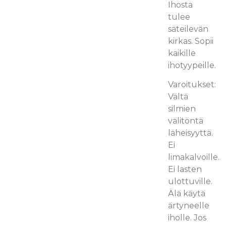
Ihosta
tulee
säteilevän
kirkas. Sopii
kaikille
ihotyypeille.
Varoitukset:
Vältä
silmien
välitöntä
läheisyyttä.
Ei
limakalvoille.
Ei lasten
ulottuville.
Älä käytä
ärtyneelle
iholle. Jos