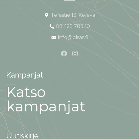
Terästie 13, Kerava
09 425 789 10
info@disar.fi
Kampanjat
Katso
kampanjat
Uutiskirje