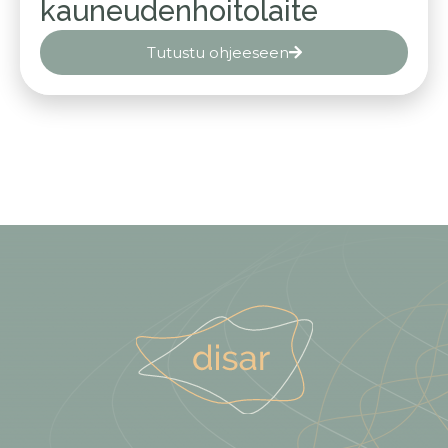
kauneudenhoitolaite
Tutustu ohjeeseen