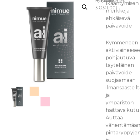
Hyllypaikka:
Tuotenumero
Ikääntymisen
3.G3
FPL001
merkkejä
ehkäisevä
päivävoide
Kymmeneen
aktiiviaineese
pohjautuva
täyteläinen
päivävoide
suojaamaan
ilmansaasteilt
ja
ympäristön
haittavaikutuk
Auttaa
vähentämää
pintaryppyje