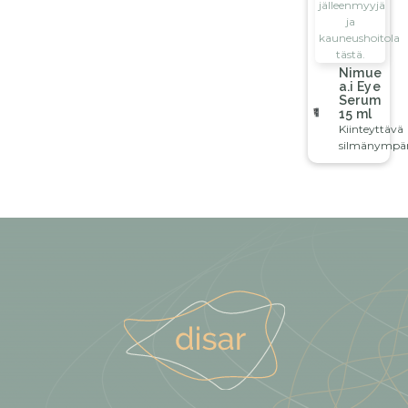
jälleenmyyjä
ja
kauneushoitola
tästä.
Nimue
a.i Eye
Serum
15 ml
Kiinteyttävä
silmänympär