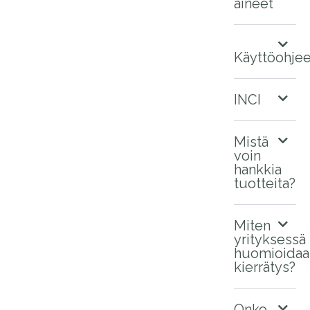
aineet
Käyttöohjee
INCI
Mistä
voin
hankkia
tuotteita?
Miten
yrityksessä
huomioidaa
kierrätys?
Onko