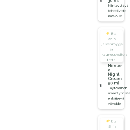
30 ml
Kiinteyttävä
tehotiiviste
kasvoille
Etsi
lähin
jälleenmyyjä
ja
kauneushoitola
tästä.
Nimue
a.i
Night
Cream
50 ml
Täyteläinen
ikääntymist
ehkäisevä
yövoide
Etsi
lähin