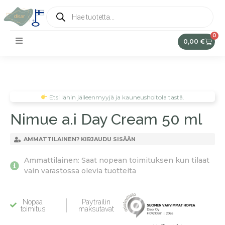
0
0,00
€
Etsi lähin jälleenmyyjä ja kauneushoitola tästä.
Nimue a.i Day Cream 50 ml
AMMATTILAINEN? KIRJAUDU SISÄÄN
Ammattilainen: Saat nopean toimituksen kun tilaat
vain varastossa olevia tuotteita
Nopea
Paytrailin
toimitus
maksutavat