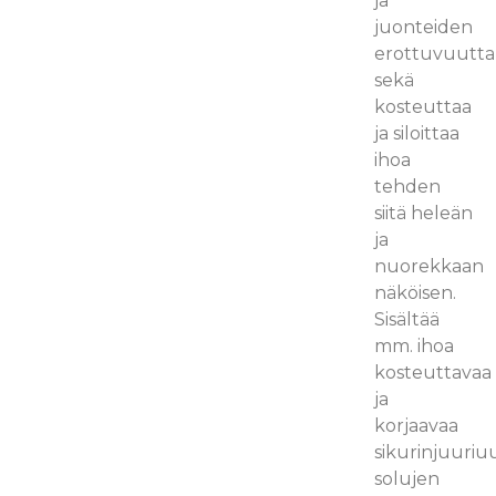
ja
juonteiden
erottuvuutta
sekä
kosteuttaa
ja siloittaa
ihoa
tehden
siitä heleän
ja
nuorekkaan
näköisen.
Sisältää
mm. ihoa
kosteuttavaa
ja
korjaavaa
sikurinjuuriu
solujen