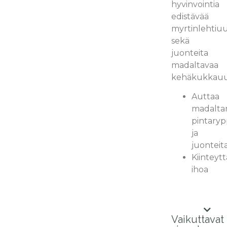
hyvinvointia
edistävää
myrtinlehtiu
sekä
juonteita
madaltavaa
kehäkukkauu
Auttaa
madalt
pintaryp
ja
juonteit
Kiinteyt
ihoa
Vaikuttavat