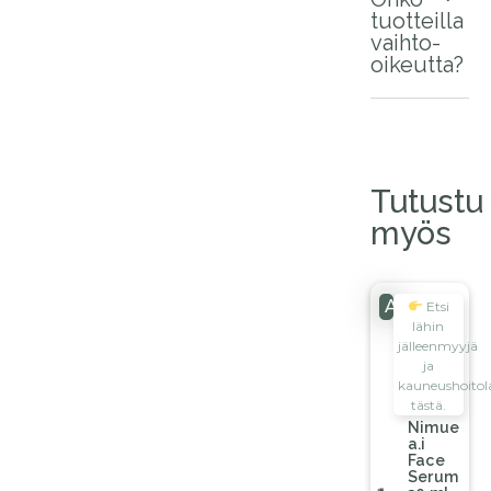
tuotteilla
vaihto-
oikeutta?
Tutustu
myös
Ale!
Etsi
lähin
jälleenmyyjä
ja
kauneushoitol
tästä.
Nimue
a.i
Face
Serum