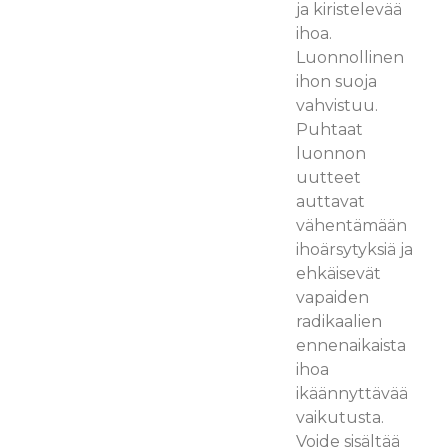
ja kiristelevää
ihoa.
Luonnollinen
ihon suoja
vahvistuu.
Puhtaat
luonnon
uutteet
auttavat
vähentämään
ihoärsytyksiä ja
ehkäisevät
vapaiden
radikaalien
ennenaikaista
ihoa
ikäännyttävää
vaikutusta.
Voide sisältää