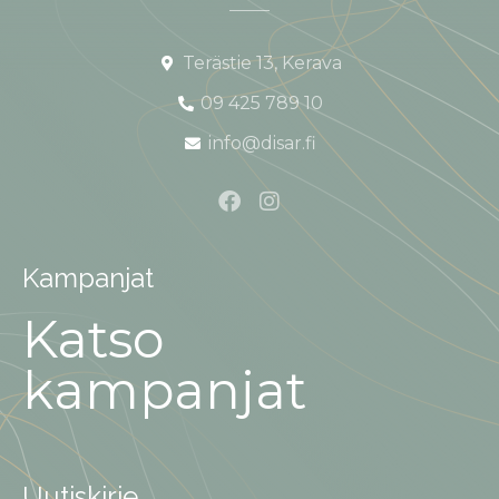
Terästie 13, Kerava
09 425 789 10
info@disar.fi
Kampanjat
Katso
kampanjat
Uutiskirje