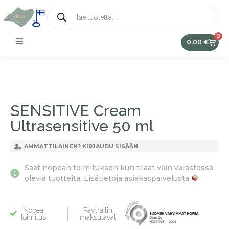
0
0,00
€
SENSITIVE Cream
Ultrasensitive 50 ml
AMMATTILAINEN? KIRJAUDU SISÄÄN
Saat nopean toimituksen kun tilaat vain varastossa
olevia tuotteita. Lisätietoja asiakaspalvelusta
Nopea
Paytrailin
toimitus
maksutavat