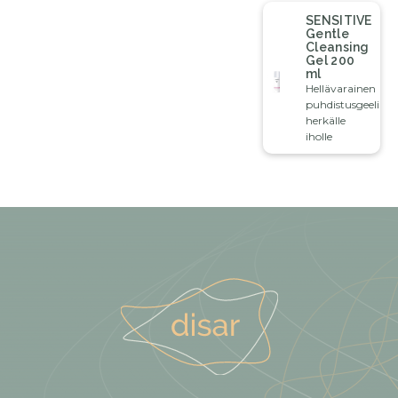
SENSITIVE
Gentle
Cleansing
Gel 200
ml
Hellävarainen
puhdistusgeeli
herkälle
iholle