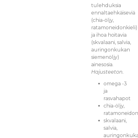
tulehduksia
ennaltaehkäiseviä
(chia-öljy,
ratamoneidonkieli)
ja ihoa hoitavia
(skvalaani, salvia,
auringonkukan
siemenöljy)
ainesosia.
Hajusteeton.
omega -3
ja
rasvahapot
chia-öljy,
ratamoneidonk
skvalaani,
salvia,
auringonkuk