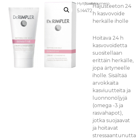
Hyllypaikka:
Tuotenumero
Hajusteeton 24
5.I4
472
h kasvovoide
herkälle iholle
Hoitava 24 h
kasvovoidetta
suositellaan
erittäin herkälle,
jopa ärtyneelle
iholle. Sisältää
arvokkaita
kasviuutteita ja
luonnonöljyjä
(omega -3 ja
rasvahapot),
jotka suojaavat
ja hoitavat
stressaantunutta