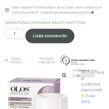
Saat nopean toimituksen kun tilaat vain varastossa
olevia tuotteita. Lisätietoja asiakaspalvelusta
VARASTOSSA (VOIDAAN JÄLKITOIMITTAA)
Lisää ostoskoriin
Nopea
Paytrailin
toimitus
maksutavat
Hyllypaikka:
Tuotenumero
Kiinteyttävä
6.H5
PF022340
ja
uudistava
kasvovoide
Avaa
esite