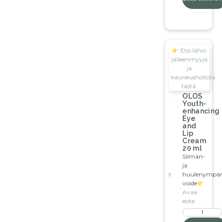
Etsi lähin
jälleenmyyjä
ja
kauneushoitola
tästä.
OLOS
Youth-
enhancing
Eye
and
Lip
Cream
20 ml
Silmän-
ja
huulenympär
voide
Avaa
esite