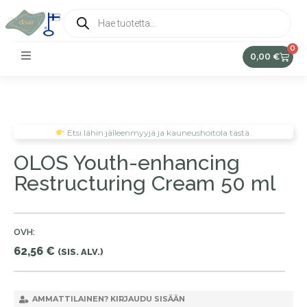
0
0,00
€
Etsi lähin jälleenmyyjä ja kauneushoitola tästä.
OLOS Youth-enhancing
Restructuring Cream 50 ml
OVH:
62,56
€
(SIS. ALV.)
AMMATTILAINEN? KIRJAUDU SISÄÄN