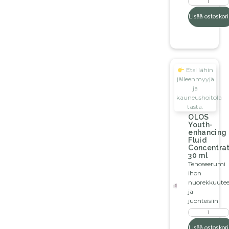
Lisää ostoskori
Etsi lähin
jälleenmyyjä
ja
kauneushoitola
tästä.
OLOS
Youth-
enhancing
Fluid
Concentra
30 ml
Tehoseerumi
ihon
nuorekkuute
ja
juonteisiin
Lisää ostoskori