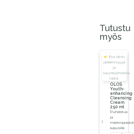
Tutustu
myös
Etsi lähin
jälleenmyyjä
ja
kauneushoitola
tästä.
OLOS
Youth-
enhancing
Cleansing
Cream
250 ml
Puhdistus-
ja
meikinpoisto
kasvoille