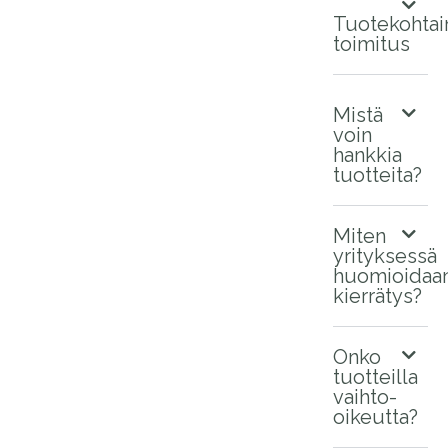
Tuotekohtai
toimitus
Mistä
voin
hankkia
tuotteita?
Miten
yrityksessä
huomioidaa
kierrätys?
Onko
tuotteilla
vaihto-
oikeutta?