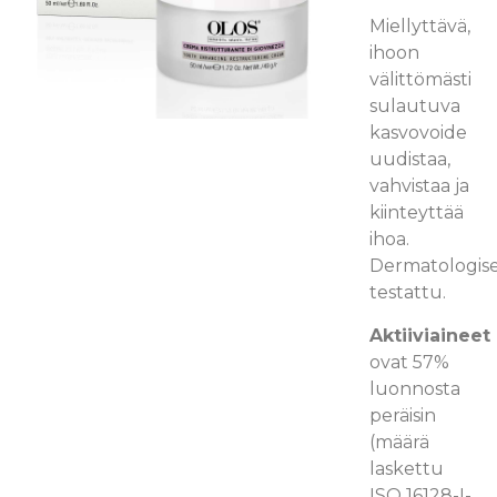
Miellyttävä,
ihoon
välittömästi
sulautuva
kasvovoide
uudistaa,
vahvistaa ja
kiinteyttää
ihoa.
Dermatologise
testattu.
Aktiiviaineet
ovat 57%
luonnosta
peräisin
(määrä
laskettu
ISO 16128-I-