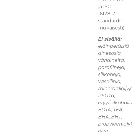
ja ISO
16128-2 -
standardin
mukaisesti)
Ei sisällä:
eläinperäisiä
ainesosia,
väriaineita,
parafiineja,
silikoneja,
vaseliinia,
mineraaliöljyj
PEG:tä,
etyylialkoholia
EDTA, TEA,
BHA, BHT,
propyleenigly
eikä