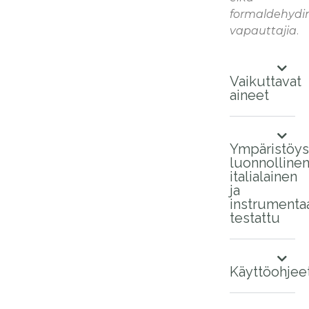
formaldehydi
vapauttajia
.
Vaikuttavat
aineet
Ympäristöyst
luonnollinen
italialainen
ja
instrumentaa
testattu
Käyttöohjee