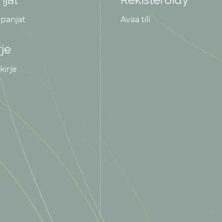
panjat
Avaa tili
rje
kirje