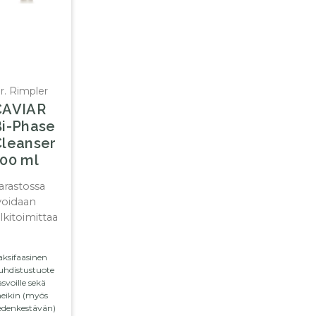
r. Rimpler
CAVIAR
Bi-Phase
Cleanser
100 ml
arastossa
voidaan
älkitoimittaa
aksifaasinen
uhdistustuote
svoille sekä
eikin (myös
edenkestävän)