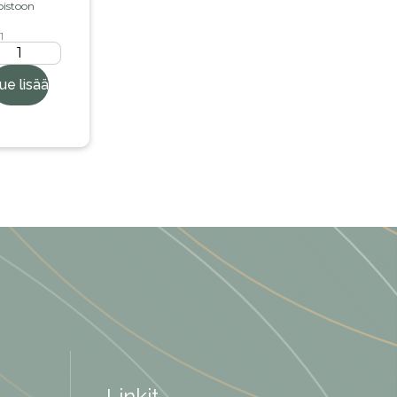
oistoon
1
ue lisää
Linkit