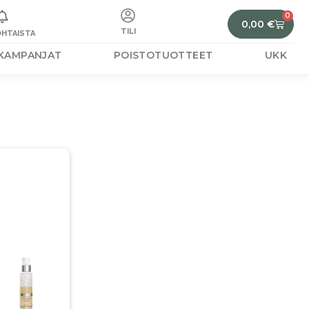
0
0,00
€
TILI
HTAISTA
KAMPANJAT
POISTOTUOTTEET
UKK