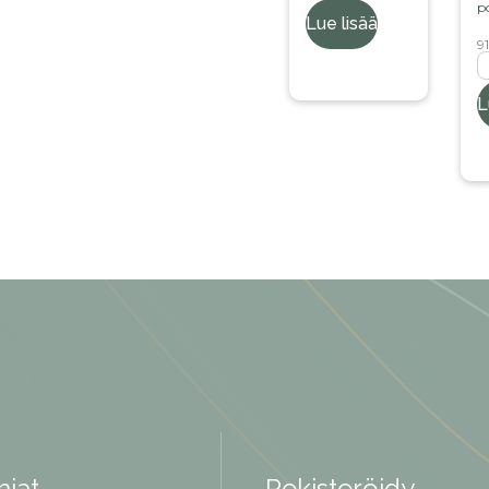
p
Lue lisää
91
L
jat
Rekisteröidy