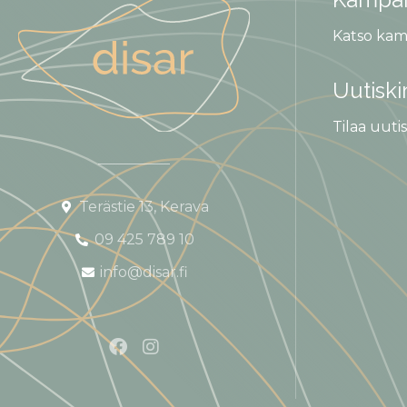
Katso kam
Uutiski
Tilaa uutis
Terästie 13, Kerava
09 425 789 10
info@disar.fi