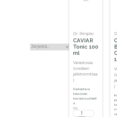
Dr. Rimpler
D
CAVIAR
Tonic 100
ml
Varastossa
(voidaan
V
jälkitoimittaa
(
)
j
)
Raikastava
kasvovesi
K
kaviaariuutteell
p
a
ka
912
m
v