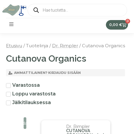
0
0,00
€
Etusivu
/ Tuotelinja /
Dr. Rimpler
/ Cutanova Organics
Cutanova Organics
AMMATTILAINEN? KIRJAUDU SISÄÄN
Varastossa
Loppu varastosta
Jälkitilauksessa
Suodata
Dr. Rimpler
CUTANOVA