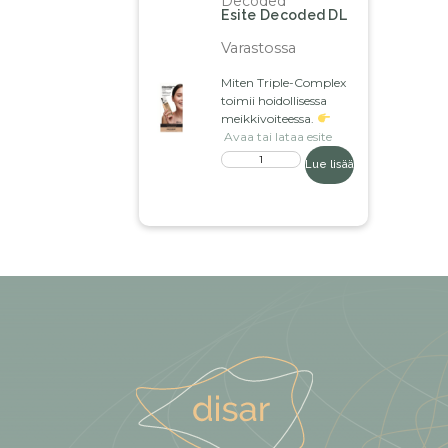
Decoded
Esite Decoded DL
Varastossa
Miten Triple-Complex
toimii hoidollisessa
meikkivoiteessa.
Avaa tai lataa esite
Lue lisää