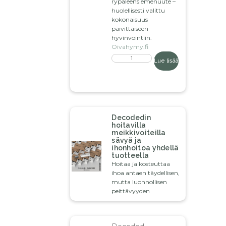
rypäleensiemenuute –
huolellisesti valittu
kokonaisuus
päivittäiseen
hyvinvointiin.
Oivahymy.fi
Lue lisää
Decodedin
hoitavilla
meikkivoiteilla
sävyä ja
ihonhoitoa yhdellä
tuotteella
Hoitaa ja kosteuttaa
ihoa antaen täydellisen,
mutta luonnollisen
peittävyyden