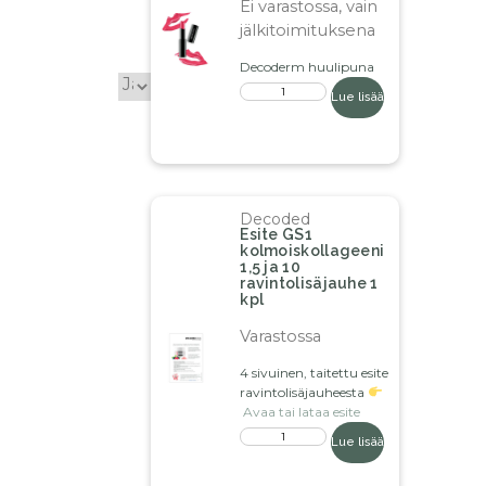
Ei varastossa, vain
jälkitoimituksena
Decoderm huulipuna
Lue lisää
Decoded
Esite GS1
kolmoiskollageeni
1,5 ja 10
ravintolisäjauhe 1
kpl
Varastossa
4 sivuinen, taitettu esite
ravintolisäjauheesta
Avaa tai lataa esite
Lue lisää