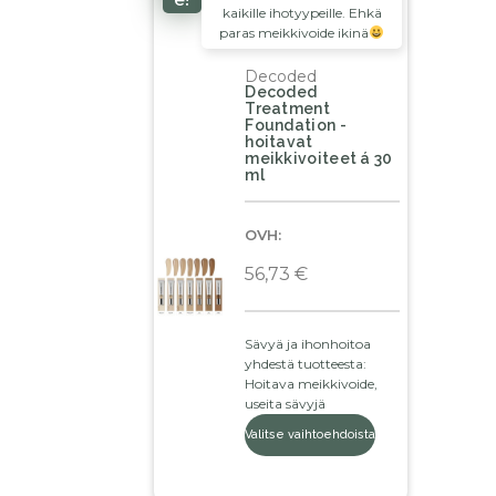
kaikille ihotyypeille. Ehkä
paras meikkivoide ikinä
Decoded
Decoded
Treatment
Foundation -
hoitavat
meikkivoiteet á 30
ml
OVH:
56,73
€
Sävyä ja ihonhoitoa
yhdestä tuotteesta:
Hoitava meikkivoide,
useita sävyjä
Valitse vaihtoehdoista