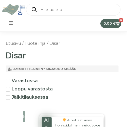
0
0,00
€
Etusivu
/ Tuotelinja / Disar
Disar
AMMATTILAINEN? KIRJAUDU SISÄÄN
Varastossa
Loppu varastosta
Jälkitilauksessa
Suodata
Al
Ainutlaatuinen
ihonhoidollinen meikkivoide
e!