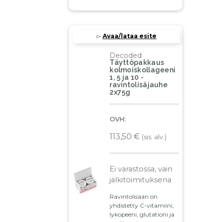
▻
Avaa/lataa esite
Decoded
Täyttöpakkaus
kolmoiskollageeni
1, 5 ja 10 -
ravintolisäjauhe
2x75g
OVH:
113,50
€
(sis. alv.)
Ei varastossa, vain
jälkitoimituksena
Ravintolisään on
yhdistetty C-vitamiini,
lykopeeni, glutationi ja