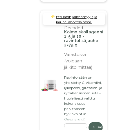
Etsi lähin jälleenmyyjä ja
kauneushoitola tästä.
Decoded
Kolmoiskollageeni
1, 5 ja 10 -
ravintolisäjauhe
2×75 g
Varastossa
(voidaan
jälkitoimittaa)
Ravintolisään on
yhdistetty C-vitamiini,
lykopeeni, glutationi ja
rypäleensiemenuute –
huolellisesti valittu
kokonaisuus
päivittäiseen
hyvinvointiin.
Oivahymy.fi
Lue lisää