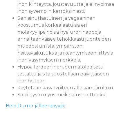
ihon kiinteyttä, joustavuutta ja elinvoimaa
ihon syvempiin kerroksiin asti.
Sen ainutlaatuinen ja vegaaninen
koostumus korkealaatuisia eri
molekyylipainoisia hyaluronihappoja
ennaltaehkäisee tehokkaasti juonteiden
muodostumista, ympäristön
haittavaikutuksia ja ikääntymiseen liittyviä
ihon väsymyksen merkkejä.
Hypoallergeeninen, dermatologisesti
testattu ja sitä suositellaan päivittäiseen
ihonhoitoon.
Käytetään kasvovoiteen alle aamuin illoin.
Sopii hyvin myös meikinalustuotteeksi.
Beni Durrer jälleenmyyjät