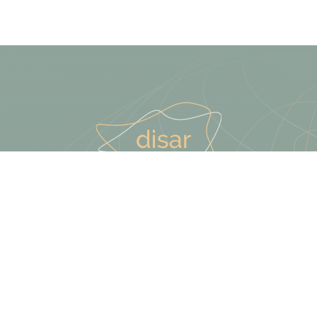
Terästie 13, Kerava
09 425 789 10
info@disar.fi