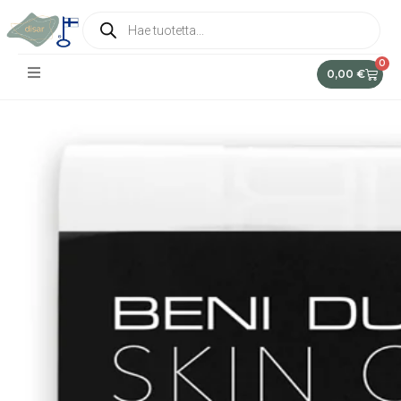
0
0,00
€