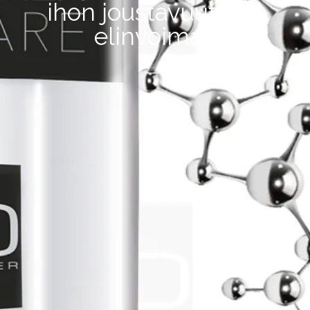
ihon joustavuutta ja
elinvoimaa