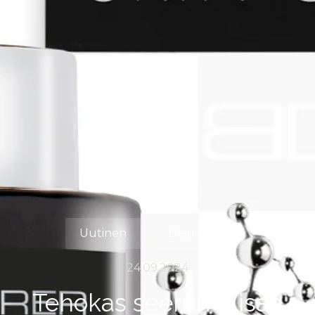
Uutinen
Beni Durrer
24.09.2024
Tehokas seerumi lisää