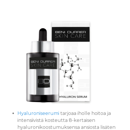
Hyaluroniseerumi
tarjoaa iholle hoitoa ja
intensiivistä kosteutta 8-kertaisen
hyaluronikoostumuksensa ansiosta lisäten