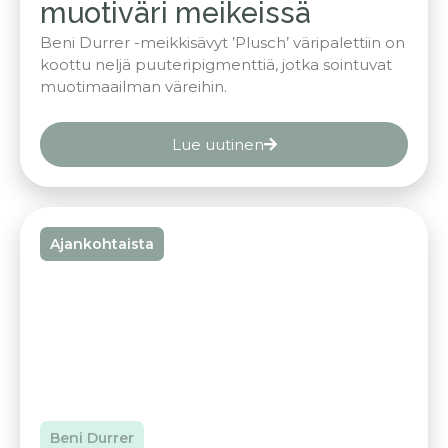
muotiväri meikeissä
Beni Durrer -meikkisävyt ’Plusch’ väripalettiin on
koottu neljä puuteripigmenttiä, jotka sointuvat
muotimaailman väreihin.
Lue uutinen
Ajankohtaista
Beni Durrer