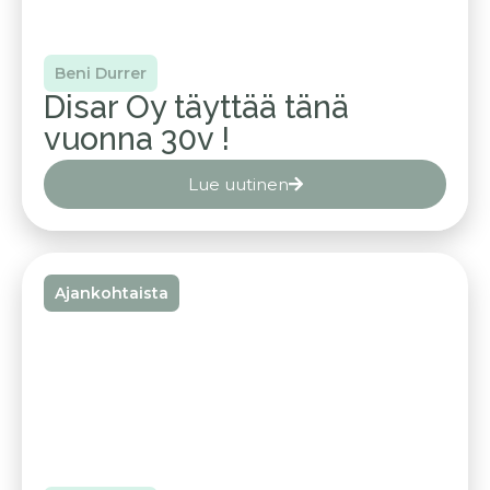
Beni Durrer
Disar Oy täyttää tänä
vuonna 30v !
Lue uutinen
Ajankohtaista