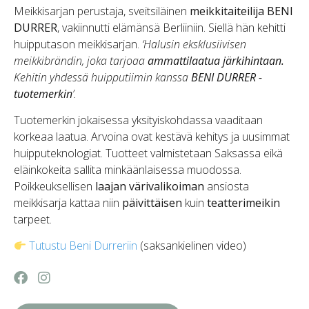
Meikkisarjan perustaja, sveitsiläinen
meikkitaiteilija BENI
DURRER
, vakiinnutti elämänsä Berliiniin. Siellä hän kehitti
huipputason meikkisarjan.
‘Halusin eksklusiivisen
meikkibrändin, joka tarjoaa
ammattilaatua järkihintaan.
Kehitin yhdessä huipputiimin kanssa
BENI DURRER -
tuotemerkin
’.
Tuotemerkin jokaisessa yksityiskohdassa vaaditaan
korkeaa laatua. Arvoina ovat kestävä kehitys ja uusimmat
huipputeknologiat. Tuotteet valmistetaan Saksassa eikä
eläinkokeita sallita minkäänlaisessa muodossa.
Poikkeuksellisen
laajan värivalikoiman
ansiosta
meikkisarja kattaa niin
päivittäisen
kuin
teatterimeikin
tarpeet.
Tutustu Beni Durreriin
(saksankielinen video)