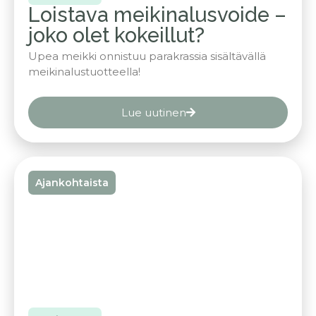
Loistava meikinalusvoide –
joko olet kokeillut?
Upea meikki onnistuu parakrassia sisältävällä
meikinalustuotteella!
Lue uutinen
Ajankohtaista