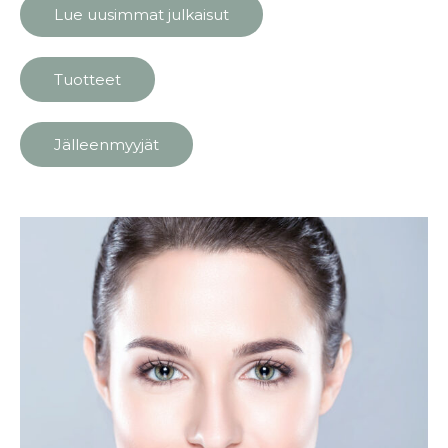
Lue uusimmat julkaisut
Tuotteet
Jälleenmyyjät