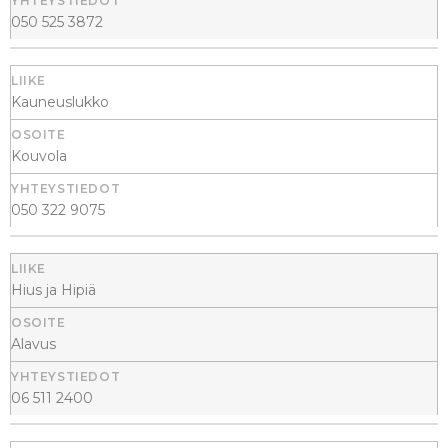
050 525 3872
Kauneuslukko
Kouvola
050 322 9075
Hius ja Hipiä
Alavus
06 511 2400