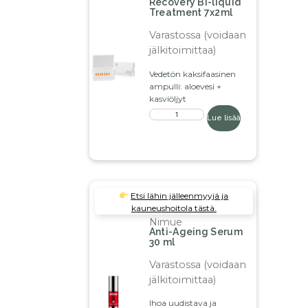
Recovery BI-liquid
Treatment 7x2ml
Varastossa (voidaan
jälkitoimittaa)
Vedetön kaksifaasinen
ampulli: aloevesi +
kasviöljyt
Lue lisää
Etsi lähin jälleenmyyjä ja
kauneushoitola tästä.
Nimue
Anti-Ageing Serum
30 ml
Varastossa (voidaan
jälkitoimittaa)
Ihoa uudistava ja