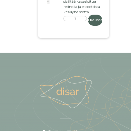
sisältää kapseloitua
retinolia ja eksoottista
kasviyhdistettä
Lue lisää