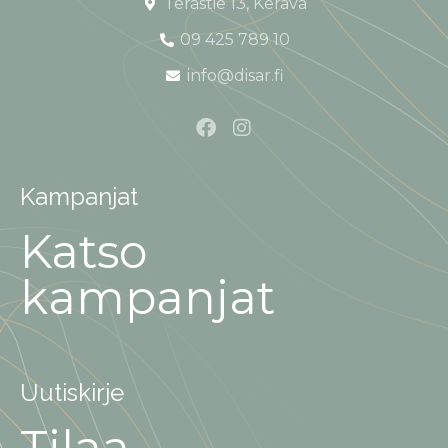
Terästie 13, Kerava
09 425 789 10
info@disar.fi
Kampanjat
Katso
kampanjat
Uutiskirje
Tilaa