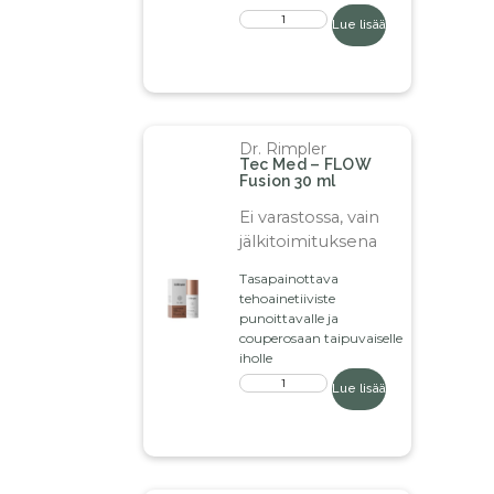
Lue lisää
Dr. Rimpler
Tec Med – FLOW
Fusion 30 ml
Ei varastossa, vain
jälkitoimituksena
Tasapainottava
tehoainetiiviste
punoittavalle ja
couperosaan taipuvaiselle
iholle
Lue lisää