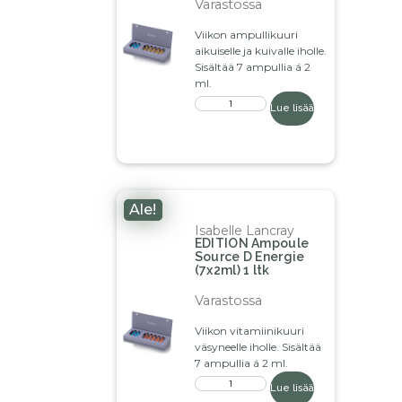
Varastossa
Viikon ampullikuuri
aikuiselle ja kuivalle iholle.
Sisältää 7 ampullia á 2
ml.
Lue lisää
Ale!
Isabelle Lancray
EDITION Ampoule
Source D Energie
(7x2ml) 1 ltk
Varastossa
Viikon vitamiinikuuri
väsyneelle iholle. Sisältää
7 ampullia á 2 ml.
Lue lisää