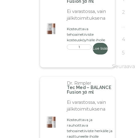
Fusion 30 ml
Ei varastossa, vain
2
jälkitoimituksena
…
Kosteuttava
tehoainetiiviste
4
kosteusköyhälle iholle
Lue lisää
5
Seuraava
Dr. Rimpler
Tec Med – BALANCE
Fusion 30 ml
Ei varastossa, vain
jälkitoimituksena
Kosteuttava ja
rauhoittava
tehoainetiiviste herkälle ja
rasittuneelle iholle