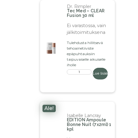
Dr. Rimpler
Tec Med – CLEAR
Fusion 30 ml
Ei varastossa, vain
jälkitoimituksena
Tulehdusta hillitsevä
tehoainetiiviste
epäpuhtauksiin
taipuvaiselle aikuiselle
iholle
Lue lisää
Ale!
Isabelle Lancray
EDITION Ampoule
Bonne Nuit (7x2ml) 1
kpl