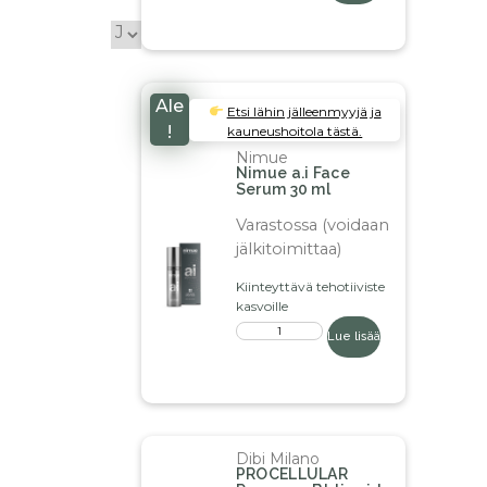
Ale
Etsi lähin jälleenmyyjä ja
!
kauneushoitola tästä.
Nimue
Nimue a.i Face
Serum 30 ml
Varastossa (voidaan
jälkitoimittaa)
Kiinteyttävä tehotiiviste
kasvoille
Lue lisää
Dibi Milano
PROCELLULAR