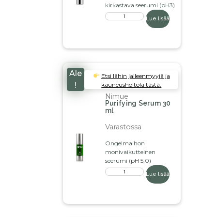
kirkastava seerumi (pH3)
Lue lisää
Ale
Etsi lähin jälleenmyyjä ja
!
kauneushoitola tästä.
Nimue
Purifying Serum 30
ml
Varastossa
Ongelmaihon
monivaikutteinen
seerumi (pH 5,0)
Lue lisää