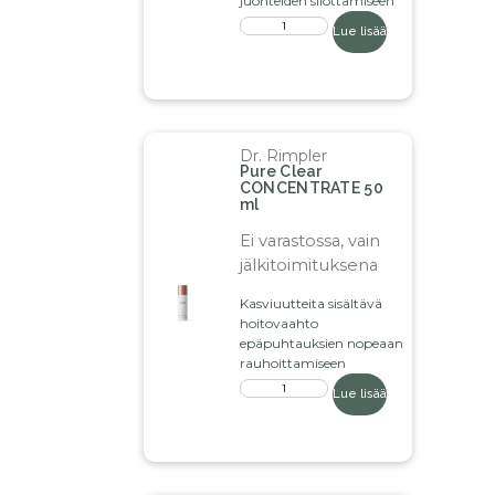
juonteiden silottamiseen
Lue lisää
Dr. Rimpler
Pure Clear
CONCENTRATE 50
ml
Ei varastossa, vain
jälkitoimituksena
Kasviuutteita sisältävä
hoitovaahto
epäpuhtauksien nopeaan
rauhoittamiseen
Lue lisää