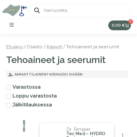
0
0,00
€
Etusivu
/ Osasto /
Kasvot
/ Tehoaineet ja seerumit
Tehoaineet ja seerumit
AMMATTILAINEN? KIRJAUDU SISÄÄN
Varastossa
Loppu varastosta
Jälkitilauksessa
Suodata
Dr. Rimpler
Tec Med – HYDRO
1