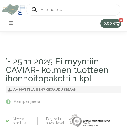
0
0,00
€
’+ 25.11.2025 Ei myyntiin
CAVIAR- kolmen tuotteen
ihonhoitopaketti 1 kpl
AMMATTILAINEN? KIRJAUDU SISÄÄN
Kampanjaerä
Nopea
Paytrailin
toimitus
maksutavat