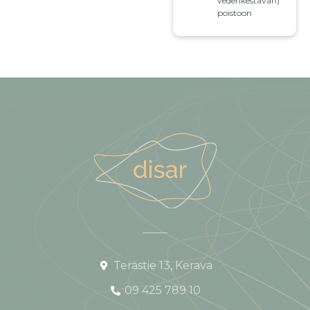
vedenkestävän)
poistoon
Terästie 13, Kerava
09 425 789 10