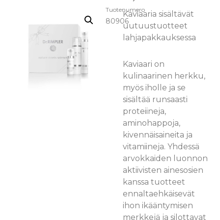
Tuotenumero
Kaviaaria sisältävät
80906
uutuustuotteet
lahjapakkauksessa
Kaviaari on
kulinaarinen herkku,
myös iholle ja se
sisältää runsaasti
proteiineja,
aminohappoja,
kivennäisaineita ja
vitamiineja. Yhdessä
arvokkaiden luonnon
aktiivisten ainesosien
kanssa tuotteet
ennaltaehkäisevät
ihon ikääntymisen
merkkejä ja silottavat