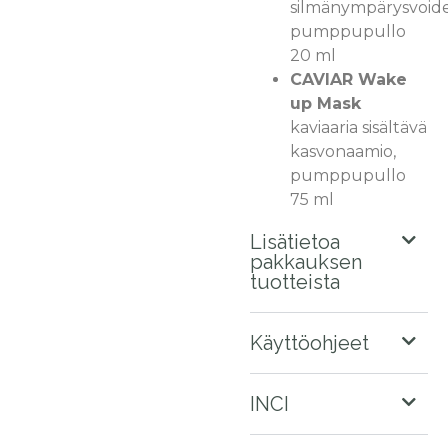
silmänympärysvoide
pumppupullo
20 ml
CAVIAR Wake
up Mask
kaviaaria sisältävä
kasvonaamio,
pumppupullo
75 ml
Lisätietoa
pakkauksen
tuotteista
Käyttöohjeet
INCI