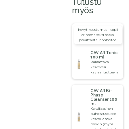
Tutustu
myös
Kevyt koostumus – sopii
erinomaiseksi osaksi
päivittäistä ihonhoitoa.
CAVIAR Tonic
100 ml
Raikastava
kasvovesi
kaviaariuutteella
CAVIAR Bi-
Phase
Cleanser 100
ml
Kaksifaasinen
puhdistustuote
kasvoille sekä
meikin (myös